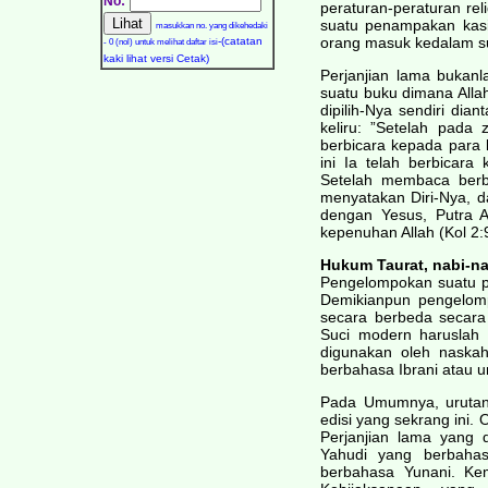
No:
peraturan-peraturan rel
suatu penampakan kasi
masukkan no. yang dikehedaki
orang masuk kedalam su
-(catatan
- 0 (nol) untuk melihat daftar isi
kaki lihat versi Cetak)
Perjanjian lama bukanl
suatu buku dimana Allah
dipilih-Nya sendiri dia
keliru: ”Setelah pada
berbicara kepada para 
ini Ia telah berbicara
Setelah membaca berba
menyatakan Diri-Nya, 
dengan Yesus, Putra A
kepenuhan Allah (Kol 2:
Hukum Taurat, nabi-na
Pengelompokan suatu pe
Demikianpun pengelomp
secara berbeda secara
Suci modern haruslah 
digunakan oleh naskah
berbahasa Ibrani atau u
Pada Umumnya, urutan 
edisi yang sekrang ini.
Perjanjian lama yang 
Yahudi yang berbahas
berbahasa Yunani. Kem