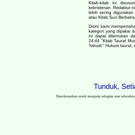
Kitab-kitab ini disu
kekristenan. Redaktur-r
lebih sering digunakan
atau Kitab Suci Berbahs
Disini kami mempertaha
kategori yang dipakai d
ini dapat ditemukan d
24:44 ”Kitab Taurat Mu
Yahudi:” Hukum taurat, n
Tunduk, Seti
Diperkenankan untuk mengutip sebagian atau seluruhn