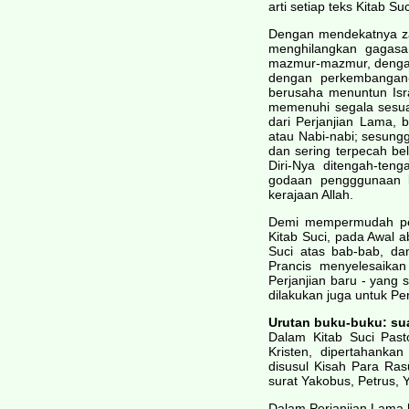
arti setiap teks Kitab Suc
Dengan mendekatnya zam
menghilangkan gagasa
mazmur-mazmur, dengan 
dengan perkembangan
berusaha menuntun Isr
memenuhi segala sesuat
dari Perjanjian Lama, 
atau Nabi-nabi; sesungg
dan sering terpecah be
Diri-Nya ditengah-ten
godaan pengggunaan k
kerajaan Allah.
Demi mempermudah pem
Kitab Suci, pada Awal 
Suci atas bab-bab, d
Prancis menyelesaika
Perjanjian baru - yang
dilakukan juga untuk Pe
Urutan buku-buku: su
Dalam Kitab Suci Past
Kristen, dipertahankan
disusul Kisah Para Rasu
surat Yakobus, Petrus,
Dalam Perjanjian Lama k