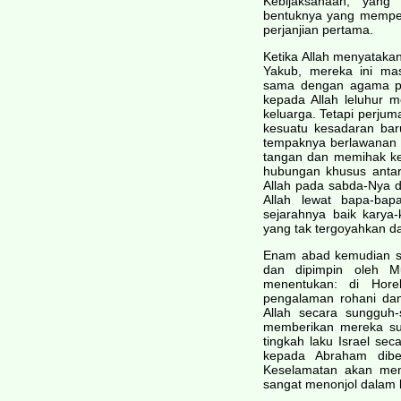
Kebijaksanaan, yang
bentuknya yang memper
perjanjian pertama.
Ketika Allah menyataka
Yakub, mereka ini ma
sama dengan agama pe
kepada Allah leluhur 
keluarga. Tetapi perju
kesuatu kesadaran bar
tempaknya berlawanan de
tangan dan memihak ke
hubungan khusus antar
Allah pada sabda-Nya d
Allah lewat bapa-bap
sejarahnya baik karya
yang tak tergoyahkan d
Enam abad kemudian se
dan dipimpin oleh Mu
menentukan: di Hore
pengalaman rohani dan
Allah secara sungguh
memberikan mereka su
tingkah laku Israel s
kepada Abraham diberi
Keselamatan akan menj
sangat menonjol dalam k