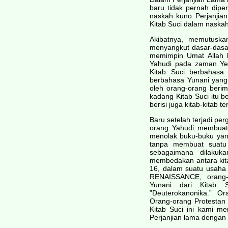
baru tidak pernah dipe
naskah kuno Perjanjian
Kitab Suci dalam naska
Akibatnya, memutusk
menyangkut dasar-dasar
memimpin Umat Allah 
Yahudi pada zaman Yes
Kitab Suci berbahasa 
berbahasa Yunani yang 
oleh orang-orang berim
kadang Kitab Suci itu be
berisi juga kitab-kitab 
Baru setelah terjadi p
orang Yahudi membuat 
menolak buku-buku yan
tanpa membuat suatu 
sebagaimana dilakukan
membedakan antara kita
16, dalam suatu usaha
RENAISSANCE, orang-o
Yunani dari Kitab S
”Deuterokanonika.” Or
Orang-orang Protestan
Kitab Suci ini kami me
Perjanjian lama dengan 