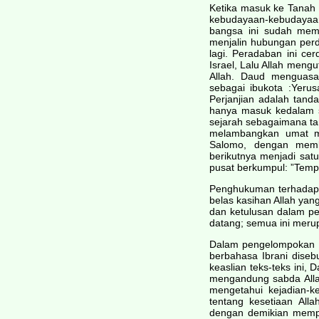
Ketika masuk ke Tanah t
kebudayaan-kebudayaan
bangsa ini sudah memi
menjalin hubungan perd
lagi. Peradaban ini cer
Israel, Lalu Allah mengu
Allah. Daud menguasa
sebagai ibukota :Yeru
Perjanjian adalah tanda
hanya masuk kedalam s
sejarah sebagaimana ta
melambangkan umat man
Salomo, dengan memb
berikutnya menjadi sa
pusat berkumpul: ”Temp
Penghukuman terhadap ke
belas kasihan Allah yan
dan ketulusan dalam pe
datang; semua ini meru
Dalam pengelompokan se
berbahasa Ibrani disebu
keaslian teks-teks ini,
mengandung sabda Alla
mengetahui kejadian-k
tentang kesetiaan All
dengan demikian mempe