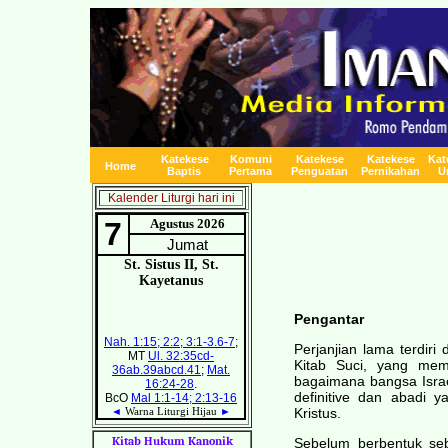
Katekese
Komuni
Katekese
Katekese
Kat
Home
Baptis
Pertama
Penguatan
Pernikahan
U
Kalender Liturgi hari ini
Pengantar
Perjanjian lama terdir
Kitab Suci, yang mem
bagaimana bangsa Israe
definitive dan abadi 
Kristus.
Kitab Hukum Kanonik
Sebelum berbentuk se