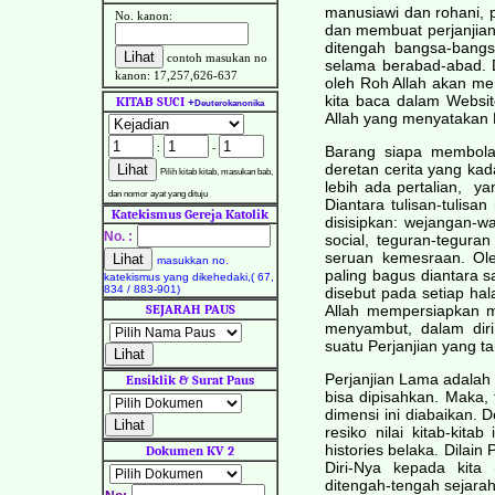
manusiawi dan rohani, 
No. kanon:
dan membuat perjanjian 
ditengah bangsa-bangs
contoh masukan no
selama berabad-abad. 
kanon: 17,257,626-637
oleh Roh Allah akan me
kita baca dalam Websi
KITAB SUCI
+
Deuterokanonika
Allah yang menyatakan 
:
-
Barang siapa membolak
deretan cerita yang ka
Pilih kitab kitab, masukan bab,
lebih ada pertalian, 
dan nomor ayat yang dituju
Diantara tulisan-tulisa
Katekismus Gereja Katolik
disisipkan: wejangan-wa
No. :
social, teguran-tegura
seruan kemesraan. Ole
masukkan no.
paling bagus diantara s
katekismus yang dikehedaki,( 67,
834 / 883-901)
disebut pada setiap h
SEJARAH PAUS
Allah mempersiapkan m
menyambut, dalam dir
suatu Perjanjian yang 
Perjanjian Lama adalah
Ensiklik & Surat Paus
bisa dipisahkan. Maka, 
dimensi ini diabaikan.
resiko nilai kitab-ki
histories belaka. Dilai
Dokumen KV 2
Diri-Nya kepada kita
ditengah-tengah sejara