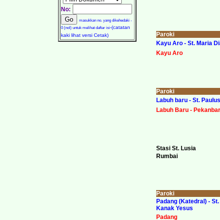
No:
masukkan no. yang dikehedaki -
-(catatan
0 (nol) untuk melihat daftar isi
Paroki
kaki lihat versi Cetak)
Kayu Aro - St. Maria D
Kayu Aro
Paroki
Labuh baru - St. Paulu
Labuh Baru - Pekanba
Stasi St. Lusia
Rumbai
Paroki
Padang (Katedral) - St
Kanak Yesus
Padang