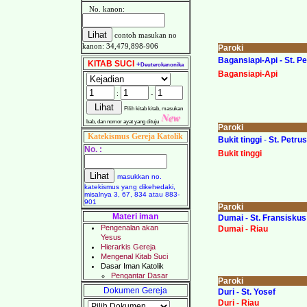
No. kanon:
contoh masukan no
kanon: 34,479,898-906
Paroki
Bagansiapi-Api - St. P
KITAB SUCI
+
Deuterokanonika
Bagansiapi-Api
:
-
Pilih kitab kitab, masukan
bab, dan nomor ayat yang dituju
Paroki
Katekismus Gereja Katolik
Bukit tinggi
-
St. Petru
No. :
Bukit tinggi
masukkan no.
katekismus yang dikehedaki,
misalnya 3, 67, 834 atau 883-
901
Paroki
Materi iman
Dumai
-
St. Fransiskus
Dumai - Riau
Paroki
Dokumen Gereja
Duri
-
St. Yosef
Duri - Riau