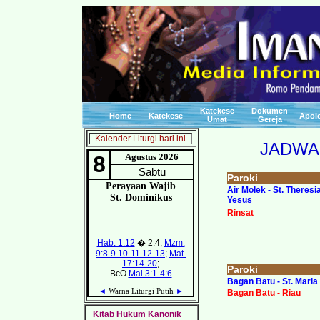
Katekese
Dokumen
Home
Katekese
Apolo
Umat
Gereja
Kalender Liturgi hari ini
JADWA
Paroki
Air Molek - St. Theres
Yesus
Rinsat
Paroki
Bagan Batu - St. Maria
Bagan Batu - Riau
Kitab Hukum Kanonik