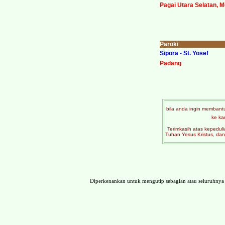
Pagai Utara Selatan, 
Paroki
Sipora - St. Yosef
Padang
bila anda ingin membantu
ke ka
Terimkasih atas kepeduli
Tuhan Yesus Kristus, dan
Diperkenankan untuk mengutip sebagian atau seluruhny