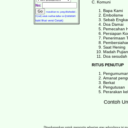
C. Komuni
No:
Bapa Kami
masukkan no. yang dikehedaki -
Embolisme
-(catatan
0 (nol) untuk melihat daftar isi
Sebab Engkau
kaki lihat versi Cetak)
Doa Damai
Pemecahan H
Persiapan Ko
Penerimaan T
Pembersiahan
Saat Hening
Madah Pujian
Doa sesudah
RITUS PENUTUP
Pengumuma
Amanat peng
Berkat
Pengutusan
Perarakan ke
Contoh Uru
Diperkenankan untuk mengutip sebagian atau seluruhnya isi 