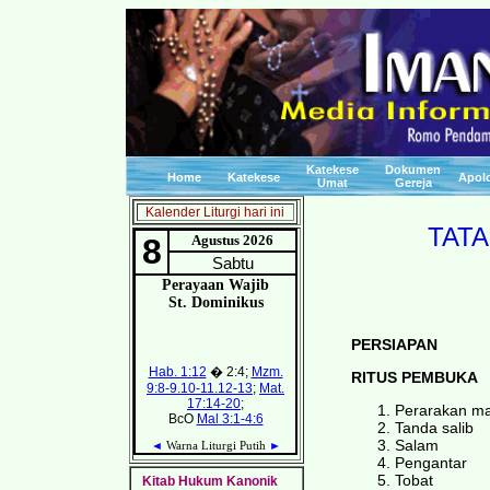
Katekese
Dokumen
Home
Katekese
Apolo
Umat
Gereja
Kalender Liturgi hari ini
TATA
PERSIAPAN
RITUS PEMBUKA
Perarakan m
Tanda salib
Salam
Pengantar
Tobat
Kitab Hukum Kanonik