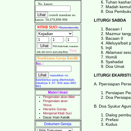
Tuhan kashan
No. kanon:
Madah kemul
Doa Pembuk
contoh masukan no
kanon: 34,479,898-906
LITURGI SABDA
KITAB SUCI
+
Deuterokanonika
Bacaan I
Mazmur tang
Bacaan II
:
-
Alleluya/bait 
Pilih kitab kitab, masukan
Injil
Aklamasi sesu
bab, dan nomor ayat yang dituju
Homili
Katekismus Gereja Katolik
Syahadat
No. :
Doa Umat
LITURGI EKARISTI
masukkan no.
katekismus yang dikehedaki,
misalnya 3, 67, 834 atau 883-
A. Ppersiapan Per
901
Materi iman
Persiapan P
Doa Persiap
B. Doa Syukur Agu
Dialog pemb
Prefasi
Dokumen Gereja
Kudus