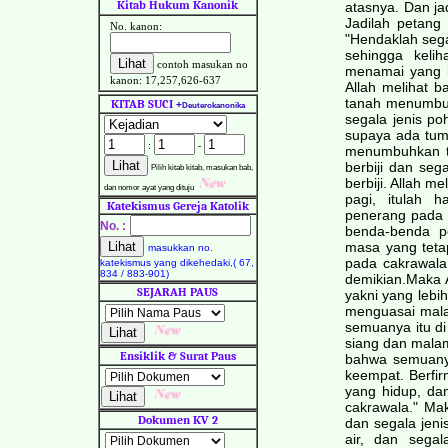
Kitab Hukum Kanonik
atasnya. Dan ja
Jadilah petang 
No. kanon:
"Hendaklah sega
sehingga kelih
contoh masukan no
menamai yang ke
kanon: 17,257,626-637
Allah melihat b
tanah menumbuh
KITAB SUCI
+
Deuterokanonika
segala jenis p
supaya ada tumb
:
-
menumbuhkan t
berbiji dan se
Pilih kitab kitab, masukan bab,
berbiji. Allah m
dan nomor ayat yang dituju
pagi, itulah h
Katekismus Gereja Katolik
penerang pada 
No. :
benda-benda p
masa yang teta
masukkan no.
pada cakrawala
katekismus yang dikehedaki,( 67,
834 / 883-901)
demikian.Maka 
SEJARAH PAUS
yakni yang lebi
menguasai mala
semuanya itu d
siang dan malam
Ensiklik & Surat Paus
bahwa semuanya 
keempat. Berfir
yang hidup, da
cakrawala." Mak
Dokumen KV 2
dan segala jeni
air, dan sega