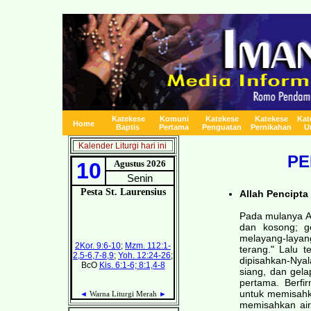
Katekese
Komuni
Katekese
Katekese
Kat
Home
Baptis
Pertama
Penguatan
Pernikahan
U
Kalender Liturgi hari ini
PE
Allah Pencipta
Pada mulanya Al
dan kosong; g
melayang-layan
terang." Lalu t
dipisahkan-Nyal
siang, dan gela
pertama. Berfir
untuk memisahka
memisahkan air