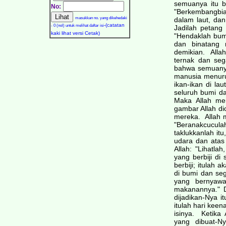
semuanya itu b
No:
"Berkembangbi
masukkan no. yang dikehedaki
dalam laut, da
-(catatan
- 0 (nol) untuk melihat daftar isi
Jadilah petang 
kaki lihat versi Cetak)
"Hendaklah bumi
dan binatang m
demikian. Allah
ternak dan seg
bahwa semuanya 
manusia menuru
ikan-ikan di la
seluruh bumi d
Maka Allah me
gambar Allah di
mereka. Allah m
"Beranakcucu
taklukkanlah itu
udara dan atas
Allah: "Lihatl
yang berbiji d
berbiji; itulah
di bumi dan se
yang bernyawa
makanannya." D
dijadikan-Nya i
itulah hari kee
isinya. Ketika 
yang dibuat-Ny