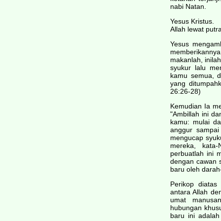
nabi Natan.
Yesus Kristus.
Allah lewat put
Yesus mengamb
memberikannya
makanlah, inila
syukur lalu m
kamu semua, dar
yang ditumpah
26:26-28)
Kemudian Ia me
"Ambillah ini d
kamu: mulai da
anggur sampai 
mengucap syuk
mereka, kata-
perbuatlah ini 
dengan cawan se
baru oleh darah
Perikop diata
antara Allah d
umat manusan
hubungan khusus
baru ini adala