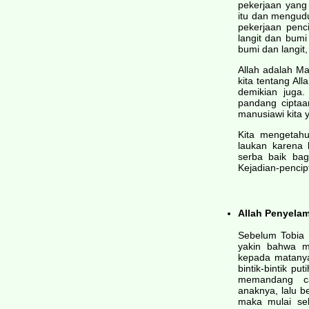
pekerjaan yang 
itu dan mengudu
pekerjaan penc
langit dan bumi
bumi dan langit,
Allah adalah M
kita tentang Al
demikian juga.
pandang ciptaa
manusiawi kita 
Kita mengetahui
laukan karena 
serba baik bag
Kejadian-pencipt
Allah Penyela
Sebelum Tobia 
yakin bahwa m
kepada matanya
bintik-bintik p
memandang c
anaknya, lalu b
maka mulai se