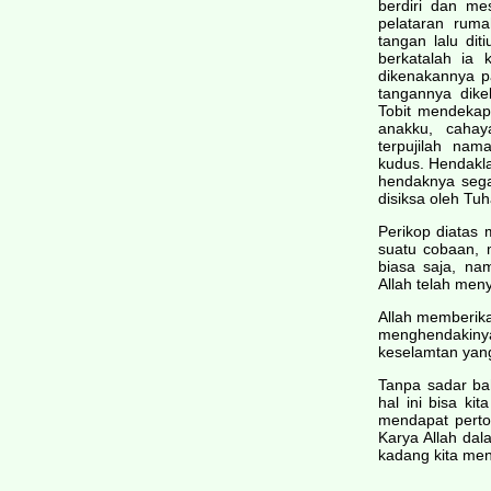
berdiri dan me
pelataran rum
tangan lalu di
berkatalah ia 
dikenakannya p
tangannya dike
Tobit mendekap
anakku, cahay
terpujilah nam
kudus. Hendakla
hendaknya sega
disiksa oleh Tuh
Perikop diata
suatu cobaan, 
biasa saja, na
Allah telah me
Allah memberik
menghendakinya
keselamtan yang
Tanpa sadar bah
hal ini bisa ki
mendapat pertol
Karya Allah dal
kadang kita men