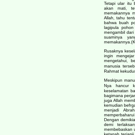
Tetapi ular itu
akan mati, t
memakannya ma
Allah, tahu ten
bahwa buah po
lagipula pohon
mengambil dari
suaminya ya
memakannya.(Ke
Rusaknya kesel
ingin mengeja
mengetahui, b
manusia terse
Rahmat kekudu
Meskipun manus
Nya hancur 
keselamatan ba
bagimana perjan
juga Allah mem
kemudian befrg
menjadi Abra
memperbaharui 
Dengan demikia
demi terlaksa
membebaskan u
ketanah terjanj