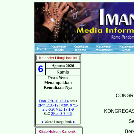
Katekese
Katekese
Katekese
Katekese
Home
Baptis
Krisma
Perkawinan
umat
Kalender Liturgi hari ini
CONGRE
KONGREGASI
Se
Ber
Kitab Hukum Kanonik