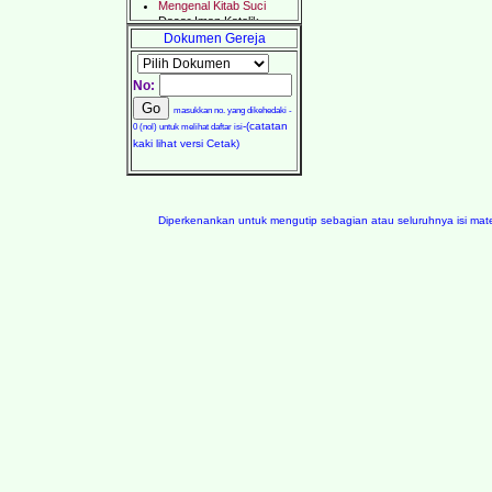
Dokumen Gereja
No:
masukkan no. yang dikehedaki -
-(catatan
0 (nol) untuk melihat daftar isi
kaki lihat versi Cetak)
Diperkenankan untuk mengutip sebagian atau seluruhnya isi m