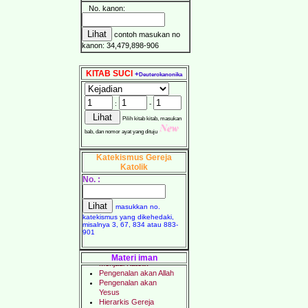
No. kanon:
contoh masukan no
kanon: 34,479,898-906
KITAB SUCI
+
Deuterokanonika
:
-
Pilih kitab kitab, masukan
bab, dan nomor ayat yang dituju
Katekismus Gereja
Katolik
No. :
masukkan no.
katekismus yang dikehedaki,
misalnya 3, 67, 834 atau 883-
901
Materi iman