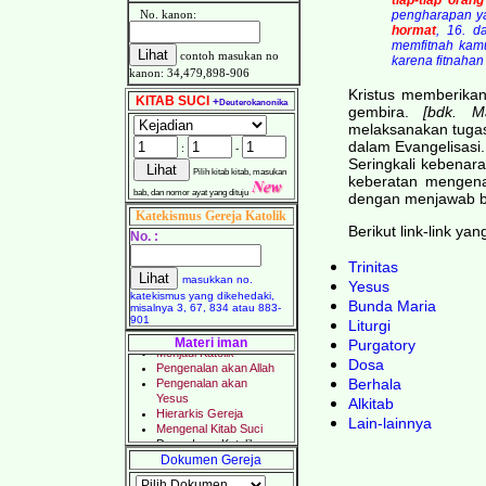
tiap-tiap ora
No. kanon:
pengharapan y
hormat
, 16. d
memfitnah kamu
contoh masukan no
karena fitnahan
kanon: 34,479,898-906
Kristus memberika
KITAB SUCI
+
Deuterokanonika
gembira.
[bdk. Ma
melaksanakan tugas
dalam Evangelisasi.
:
-
Seringkali kebenar
Pilih kitab kitab, masukan
keberatan mengenai
bab, dan nomor ayat yang dituju
dengan menjawab be
Katekismus Gereja Katolik
Berikut link-link ya
No. :
Trinitas
masukkan no.
Yesus
katekismus yang dikehedaki,
Bunda Maria
misalnya 3, 67, 834 atau 883-
901
Liturgi
Materi iman
Purgatory
Dosa
Berhala
Alkitab
Lain-lainnya
Dokumen Gereja