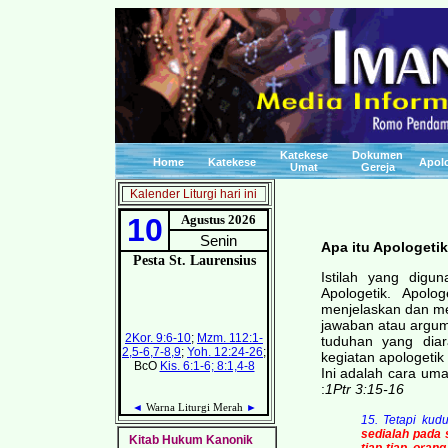
Katekese
Dokumen
Home
Katekese
Apolo
Umat
Gereja
Kalender Liturgi hari ini
Apa itu Apologeti
Istilah yang dig
Apologetik. Apol
menjelaskan dan m
jawaban atau argum
tuduhan yang dia
kegiatan apologetik 
Ini adalah cara uma
:
1Ptr 3:15-16
15. Tetapi kud
sedialah pada
Kitab Hukum Kanonik