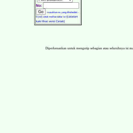
No:
masukkan no. yang dikehedaki -
-(catatan
0 (nol) untuk melihat daftar isi
kaki lihat versi Cetak)
Diperkenankan untuk mengutip sebagian atau seluruhnya isi 