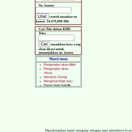
No. kanon:
contoh masukan no
kanon: 34,479,898-906
Cari Teks dalam KHK
Teks:
masukkan kata yang
akan dicari untuk
menunjukkan no. kanon
Materi iman
Diperkenankan untuk mengutip sebagian atau seluruhnya isi 