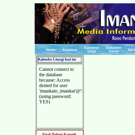
Katekese
Dokumen
Home
Katekese
Apo
Umat
Gereja
Kalender Liturgi hari ini
Kitab Hukum Kanonik