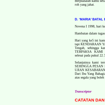
Berpuasalah kamu setia
roh yang jahat.
D. ‘MARIA' BATA
Novena I ­1998, hari k
Hambatan dalam tugas
Hari yang ke­5 ini ka
tapi KENDARAAN YA
Tengah, sehingga ka
TERPAKSA KAMI T
selesai pada pukul 22.
Selanjutnya kami te
SEHINGGA PESAN B
UJIAN KESABARAN ya
Dari Ibu Yang Bahagia
atas segala yang bole
Transcriptor
CATATAN DAN 