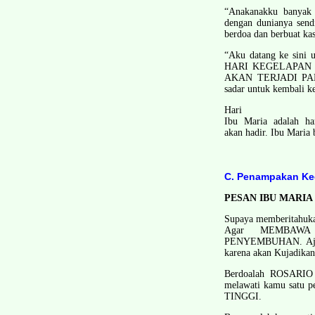
“Anak­anakku banyak 
dengan dunianya send
berdoa dan berbuat ka
“Aku datang ke sini 
HARI KEGELAPAN DI 
AKAN TERJADI PADA
sadar untuk kembali k
Hari
Ibu Maria adalah ha
akan hadir. Ibu Maria 
C. Penampakan Kedu
PESAN IBU MARIA
Supaya memberitahuka
Agar MEMBAWA
PENYEMBUHAN. Ajakla
karena akan Kujadikan 
Berdoalah ROSARIO 
melawati kamu satu
TINGGI.