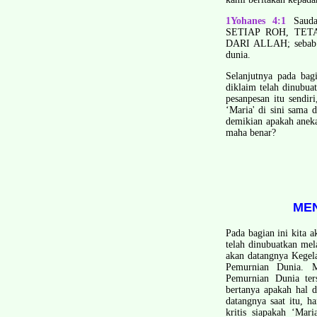
1Yohanes 4:1
Saud
SETIAP ROH, TET
DARI ALLAH; sebab ba
dunia.
Selanjutnya pada bagi
diklaim telah dinubua
pesan­pesan itu sendi
‘Maria' di sini sama
demikian apakah aneka
maha benar?
MEN
Pada bagian ini kita 
telah dinubuatkan mel
akan datangnya Kegela
Pemurnian Dunia. M
Pemurnian Dunia ter
bertanya apakah hal d
datangnya saat itu, h
kritis siapakah ‘Mar