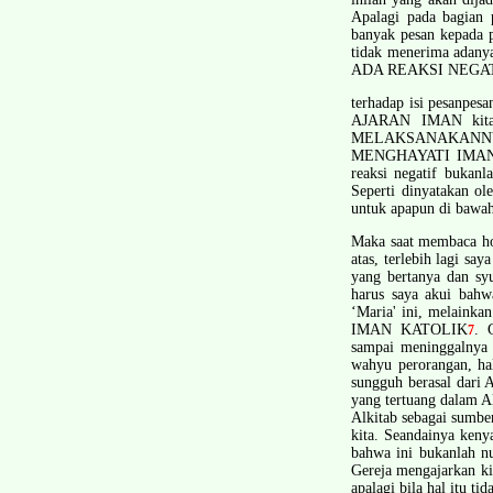
Apalagi pada bagian 
banyak pesan kepada p
tidak menerima adany
ADA REAKSI NEGA
terhadap isi pesan­p
AJARAN IMAN ki
MELAKSANAKANNYA. M
MENGHAYATI IMAN
reaksi negatif bukanl
Seperti dinyatakan ol
untuk apapun di bawah
Maka saat membaca hom
atas, terlebih lagi s
yang bertanya dan sy
harus saya akui bahw
‘Maria' ini, melainka
IMAN KATOLIK
. 
7
sampai meninggalnya 
wahyu perorangan, hal
sungguh berasal dari 
yang tertuang dalam Al
Alkitab sebagai sumbe
kita. Seandainya kenya
bahwa ini bukanlah nu
Gereja mengajarka
apalagi bila hal itu tid