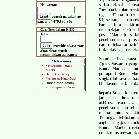
sudah selesai. Terny
No. kanon:
“bertobatlah dan pers
tiga hari” masih ber
contoh masukan no
94, seorang teman se
kanon: 34,479,898-906
harapan bisa sedikit
mempelajari lebih seri
Cari Teks dalam KHK
Teks:
pesan ‘Maria' ini suda
penelusuran dan prose
dan refleksi pribadi
masukkan kata yang
titik tolak bagi merek
akan dicari untuk
menunjukkan no. kanon
Secara pribadi saya
Materi iman
Agnes Sawarno yang 
Bunda Maria ataupun 
putra­putri Bunda Ma
singkat ini saya berh
bila kemudian kita bis
kepada Bunda kita terc
jadi tetap terbuka un
akhirnya tetap saya 
penelusuran dan refle
rahmat untuk semaki
Tritunggal Mahakudus
angin pengajaran (bd
Bunda Maria terci
untuk terus mewartaka