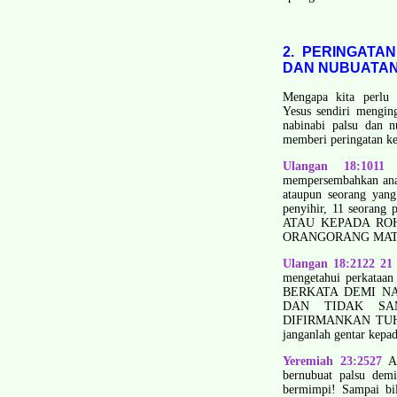
2. PERINGATA
DAN NUBUATA
Mengapa kita perlu 
Yesus sendiri menging
nabi­nabi palsu dan n
memberi peringatan ke
Ulangan 18:10­1
mempersembahkan anak
ataupun seorang yang
penyihir, 11 seora
ATAU KEPADA RO
ORANG­ORANG MAT
Ulangan 18:21­22 21
mengetahui perkata
BERKATA DEMI N
DAN TIDAK SA
DIFIRMANKAN TUHAN; 
janganlah gentar kepa
Yeremiah 23:25­27
Ak
bernubuat palsu dem
bermimpi! Sampai b