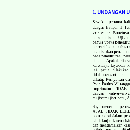
1. UNDANGAN 
Sewaktu pertama kali
dengan kutipan 1 Te
website
. Bunyinya
nubuat­nubuat. Ujila
bahwa upaya penelusur
merendahkan nubuat­
memberikan pencerahan
pada penelusuran ‘pesa
di sini. Apakah dia 
karenanya layakkah ki
ini patut dilakuka
tidak mencantumkan 
dikutip Pernyataan d
Paus Paulus VI tangg
Imprimatur TIDAK D
dengan wahyu­wahyu
mujisat­mujisat b
Saya menerima pernyat
ASAL TIDAK BERL
poin moral dalam pesa
lebih lanjut karena is
dan mengamalkan kasih
inilah yang akan dijad