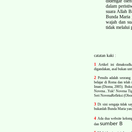
didengar ole
dalam perist
suara Allah B
Bunda Maria 
wajah dan sua
tidak melalui 
catatan kaki :
1
Artikel ini dimaksudk
digandakan, asal bukan unt
2
Penulis adalah seorang
belajar di Roma dan tela
Iman (Dioma, 2005). Buku
Novena...Yuk! Novena Tig
Seri Novena­Refleksi (Obor
3
Di sini sengaja tidak s
bukanlah Bunda Maria yang
4
Ada dua website kelompo
sumber B
dan