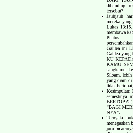
DARI TSUN
dibanding m
tersebut?
Jauh­jauh h
mereka yang 
Lukas 13:1­5
membawa kaba
Pilatus
persembahk
Galilea ini
Galilea yang
KU KEPADA
KAMU SEM
sangkamu ke
Siloam, lebih
yang diam di
tidak bertoba
Kesimpulan: 
semestiny
BERTOBAT, 
“BAGI ME
NYA”.
Ternyata bu
menegaskan b
juru bicarany