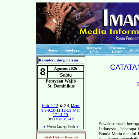
Katekese
Dokumen
Home
Katekese
Apolo
Umat
Gereja
Kalender Liturgi hari ini
CATATAN
Sewaktu masih bertuga
Indonesia , beberapa 
Bunda Maria melalui K
Kitab Hukum Kanonik
saya hanya mengabaika