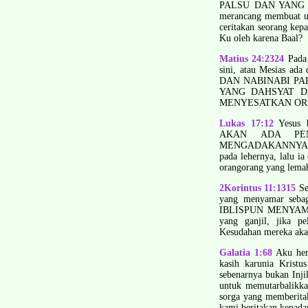
PALSU DAN YANG 
merancang membuat u
ceritakan seorang ke
Ku oleh karena Baal?
Matius 24:23­24
Pada 
sini, atau Mesias a
DAN NABI­NABI PAL
YANG DAHSYAT DAN 
MENYESATKAN ORA
Lukas 17:1­2
Yesus 
AKAN ADA PEN
MENGADAKANNYA. Adal
pada lehernya, lalu ia
orang­orang yang lemah
2Korintus 11:13­15
Seb
yang menyamar sebaga
IBLISPUN MENYAMA
yang ganjil, jika pe
Kesudahan mereka aka
Galatia 1:6­8
Aku hera
kasih karunia Kristu
sebenarnya bukan Inj
untuk memutarbalikkan
sorga yang memberitak
kami beritakan kepada