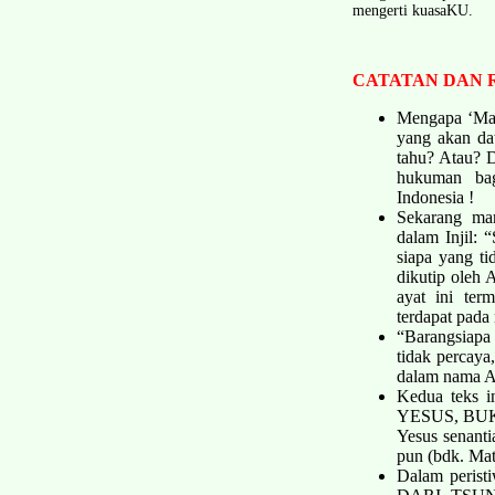
mengerti kuasa­KU.
CATATAN DAN R
Mengapa ‘Mar
yang akan da
tahu? Atau? D
hukuman bag
Indonesia !
Sekarang mar
dalam Injil: 
siapa yang t
dikutip oleh
ayat ini ter
terdapat pada
“Barangsiapa
tidak percaya
dalam nama A
Kedua teks
YESUS, BU
Yesus senanti
pun (bdk. Mat
Dalam perist