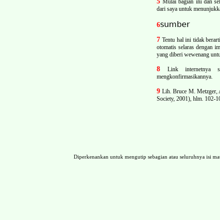
5
Mulai bagian ini dan se
dari saya untuk menunjukka
sumber
6
7
Tentu hal ini tidak bera
otomatis selaras dengan im
yang diberi wewenang untu
8
Link internetnya
mengkonfirmasikannya.
9
Lih. Bruce M. Metzger, 
Society, 2001), hlm. 102-1
Diperkenankan untuk mengutip sebagian atau seluruhnya isi 