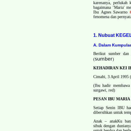
karenanya, perlukah 
bagaimana ‘Maria' men
Ibu Agnes Sawarno
fenomena dan pernyata
1. Nubuat KEGEL
A. Dalam Kumpulan
Berikut sumber dan 
sumber
(
)
KEHADIRAN KE­I 
Cimahi, 3 April 1995 
(Ibu hadir membawa 
surgawi, red)
PESAN IBU MARIA
Setiap Senin IBU h
dibersihkan untuk tem
Anak – anakKu banya
sibuk dengan duniany
untuk berdoa dan berb