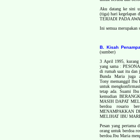
Aku datang ke sini 
(tiga) hari kegelapan
TERJADI PADA AW
Ini semua merupakan 
B. Kisah Penampa
(sumber)
3 April 1995, kurang 
yang sama : PESONA 
di rumah saat itu dan
Bunda Maria juga 
Tony memanggil Ibu F
untuk mengkonfirmasik
tetap ada. Suami 
kemudian BERANG
MASIH DAPAT MELIHA
berdoa rosario
MENAMPAKKAN DIR
MELIHAT IBU MARI
Pesan yang pertama d
orang untuk berdoa ro
berdoa.Ibu Maria meng