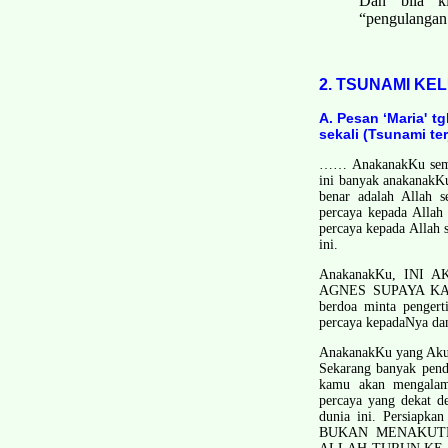
Dan bila ki
“pengulangan 
2. TSUNAMI K
A. Pesan ‘Maria' 
sekali (Tsunami te
…… Anak­anakKu semu
ini banyak anak­anak
benar adalah Allah s
percaya kepada Allah
percaya kepada Allah 
ini.
Anak­anakKu, IN
AGNES SUPAYA KAMU
berdoa minta penger
percaya kepadaNya dan
Anak­anakKu yang Aku
Sekarang banyak pend
kamu akan mengalami
percaya yang dekat d
dunia ini. Persiap
BUKAN MENAKUTK