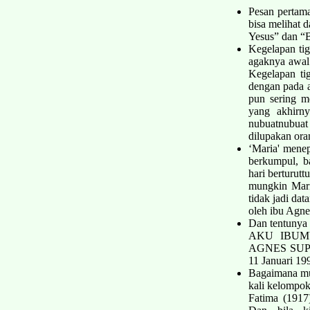
Pesan pertam
bisa melihat 
Yesus” dan “
Kegelapan ti
agaknya awal
Kegelapan tig
dengan pada a
pun sering m
yang akhirny
nubuat­nubuat
dilupakan oran
‘Maria' menep
berkumpul, b
hari berturut
mungkin Mari
tidak jadi da
oleh ibu Agn
Dan tentunya 
AKU IBUM
AGNES SUPAY
11 Januari 19
Bagaimana mu
kali kelompok
Fatima (1917