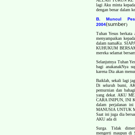
ALLAH TURUN KE B
lagi Aku minta kepad
dengan benar dalam k
B. Muncul Pesa
(sumber
2004
)
Tuhan Yesus berkata 
menyampaikan kepada 
dalam namaKu. SI
KUHUKUM BERSAMA
mereka selamat bersam
Selanjutnya Tuhan Ye
bagi anak­anakNya su
karena Dia akan menu
Baiklah, sekali lagi j
Di seluruh bumi, AK
pemurnian dan bahagi
yang dekat. AKU 
CARA INIPUN, INI KUA
dalam perjalanan 
MANUSIA UNTUK MEN
Saat ini juga dia ber
AKU ada di
Surga. Tidak dimen
mengerti maupun di S