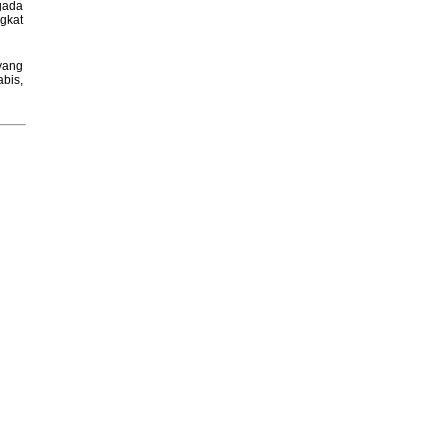
gada
gkat
yang
bis,