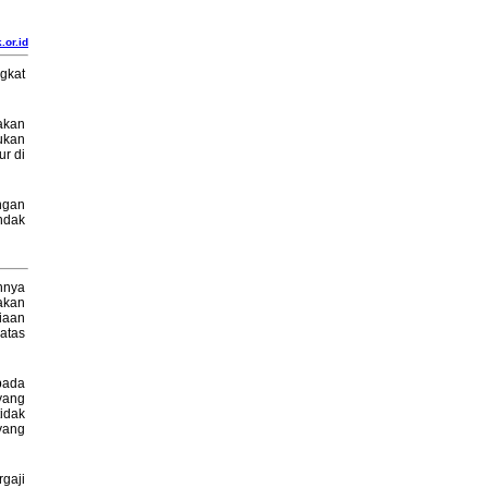
.or.id
gkat
akan
ukan
r di
ngan
ndak
nnya
akan
iaan
atas
pada
yang
idak
yang
gaji