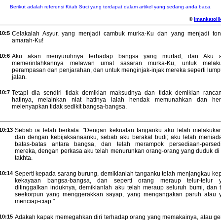
Berikut adalah referensi Kitab Suci yang terdapat dalam artikel yang sedang anda baca.
©
imankatolik
10:5
Celakalah Asyur, yang menjadi cambuk murka-Ku dan yang menjadi ton
amarah-Ku!
10:6
Aku akan menyuruhnya terhadap bangsa yang murtad, dan Aku 
memerintahkannya melawan umat sasaran murka-Ku, untuk melak
perampasan dan penjarahan, dan untuk menginjak-injak mereka seperti lumpu
jalan.
10:7
Tetapi dia sendiri tidak demikian maksudnya dan tidak demikian ranca
hatinya, melainkan niat hatinya ialah hendak memunahkan dan he
melenyapkan tidak sedikit bangsa-bangsa.
10:13
Sebab ia telah berkata: "Dengan kekuatan tanganku aku telah melakuka
dan dengan kebijaksanaanku, sebab aku berakal budi; aku telah meniad
batas-batas antara bangsa, dan telah merampok persediaan-persed
mereka, dengan perkasa aku telah menurunkan orang-orang yang duduk di 
takhta.
10:14
Seperti kepada sarang burung, demikianlah tanganku telah menjangkau ke
kekayaan bangsa-bangsa, dan seperti orang meraup telur-telur 
ditinggalkan induknya, demikianlah aku telah meraup seluruh bumi, dan t
seekorpun yang menggerakkan sayap, yang mengangakan paruh atau 
menciap-ciap."
10:15
Adakah kapak memegahkan diri terhadap orang yang memakainya, atau ger