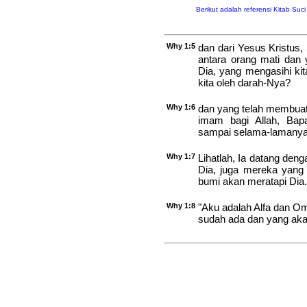
Berikut adalah referensi Kitab Suc
Why 1:5
dan dari Yesus Kristus,
antara orang mati dan y
Dia, yang mengasihi kit
kita oleh darah-Nya?
Why 1:6
dan yang telah membuat 
imam bagi Allah, Bap
sampai selama-lamanya
Why 1:7
Lihatlah, Ia datang den
Dia, juga mereka yang
bumi akan meratapi Dia.
Why 1:8
"Aku adalah Alfa dan Om
sudah ada dan yang ak