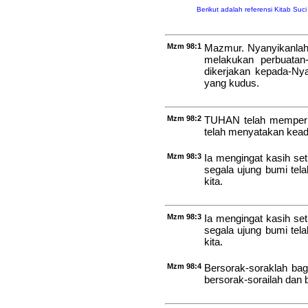
Berikut adalah referensi Kitab Suc
Mzm 98:1
Mazmur. Nyanyikanlah
melakukan perbuatan-
dikerjakan kepada-Ny
yang kudus.
Mzm 98:2
TUHAN telah memperk
telah menyatakan kead
Mzm 98:3
Ia mengingat kasih se
segala ujung bumi tel
kita.
Mzm 98:3
Ia mengingat kasih se
segala ujung bumi tel
kita.
Mzm 98:4
Bersorak-soraklah bag
bersorak-sorailah dan