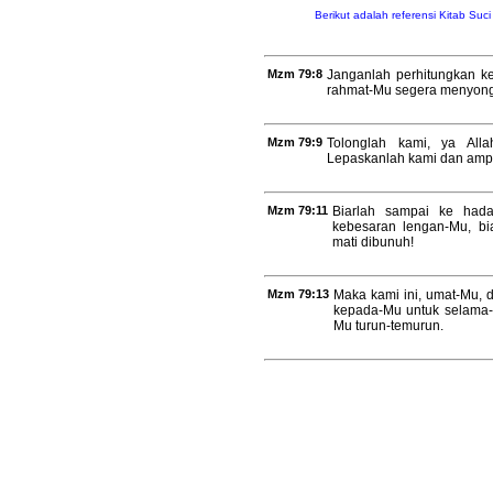
Berikut adalah referensi Kitab Suc
Mzm 79:8
Janganlah perhitungkan k
rahmat-Mu segera menyong
Mzm 79:9
Tolonglah kami, ya All
Lepaskanlah kami dan amp
Mzm 79:11
Biarlah sampai ke had
kebesaran lengan-Mu, bi
mati dibunuh!
Mzm 79:13
Maka kami ini, umat-Mu,
kepada-Mu untuk selama-l
Mu turun-temurun.