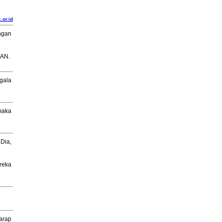
.or.id
ngan
HAN.
gala
maka
Dia,
reka
arap