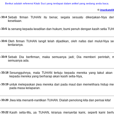
Berikut adalah referensi Kitab Suci yang terdapat dalam artikel yang sedang anda baca.
©
imankatolik
 33:4
Sebab firman TUHAN itu benar, segala sesuatu dikerjakan-Nya de
kesetiaan.
 33:5
Ia senang kepada keadilan dan hukum; bumi penuh dengan kasih setia TU
 33:6
Oleh firman TUHAN langit telah dijadikan, oleh nafas dari mulut-Nya se
tentaranya.
 33:9
Sebab Dia berfirman, maka semuanya jadi; Dia memberi perintah, 
semuanya ada.
 33:18
Sesungguhnya, mata TUHAN tertuju kepada mereka yang takut akan 
kepada mereka yang berharap akan kasih setia-Nya,
 33:19
untuk melepaskan jiwa mereka dari pada maut dan memelihara hidup me
pada masa kelaparan.
 33:20
Jiwa kita menanti-nantikan TUHAN. Dialah penolong kita dan perisai kita!
 33:22
Kasih setia-Mu, ya TUHAN, kiranya menyertai kami, seperti kami berh