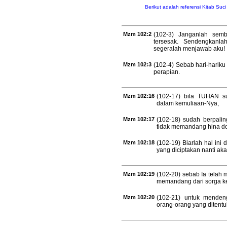
Berikut adalah referensi Kitab Suc
Mzm 102:2
(102-3) Janganlah sem
tersesak. Sendengkanla
segeralah menjawab aku!
Mzm 102:3
(102-4) Sebab hari-hariku
perapian.
Mzm 102:16
(102-17) bila TUHAN 
dalam kemuliaan-Nya,
Mzm 102:17
(102-18) sudah berpali
tidak memandang hina d
Mzm 102:18
(102-19) Biarlah hal ini
yang diciptakan nanti a
Mzm 102:19
(102-20) sebab Ia telah
memandang dari sorga k
Mzm 102:20
(102-21) untuk menden
orang-orang yang ditentu