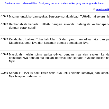
Berikut adalah referensi Kitab Suci yang terdapat dalam artikel yang sedang anda baca.
©
imankatolik
 100:1
Mazmur untuk korban syukur. Bersorak-soraklah bagi TUHAN, hai seluruh b
 100:2
Beribadahlah kepada TUHAN dengan sukacita, datanglah ke hadapan
dengan sorak-sorai!
 100:3
Ketahuilah, bahwa Tuhanlah Allah; Dialah yang menjadikan kita dan p
Dialah kita, umat-Nya dan kawanan domba gembalaan-Nya.
 100:4
Masuklah melalui pintu gerbang-Nya dengan nyanyian syukur, ke d
pelataran-Nya dengan puji-pujian, bersyukurlah kepada-Nya dan pujilah n
Nya!
 100:5
Sebab TUHAN itu baik, kasih setia-Nya untuk selama-lamanya, dan keseti
Nya tetap turun-temurun.