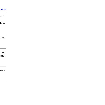
.or.id
umi!
-Nya
unya
alam
ama-
aan-