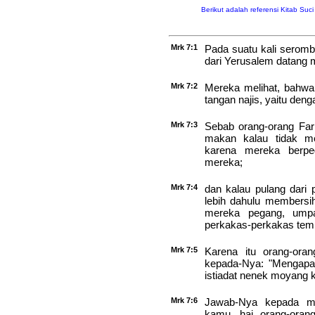
Berikut adalah referensi Kitab Suc
Mrk 7:1
Pada suatu kali seromb
dari Yerusalem datang
Mrk 7:2
Mereka melihat, bahw
tangan najis, yaitu den
Mrk 7:3
Sebab orang-orang Fari
makan kalau tidak me
karena mereka berpe
mereka;
Mrk 7:4
dan kalau pulang dari 
lebih dahulu membersih
mereka pegang, ump
perkakas-perkakas tem
Mrk 7:5
Karena itu orang-orang
kepada-Nya: "Mengapa 
istiadat nenek moyang k
Mrk 7:6
Jawab-Nya kepada me
kamu, hai orang-orang