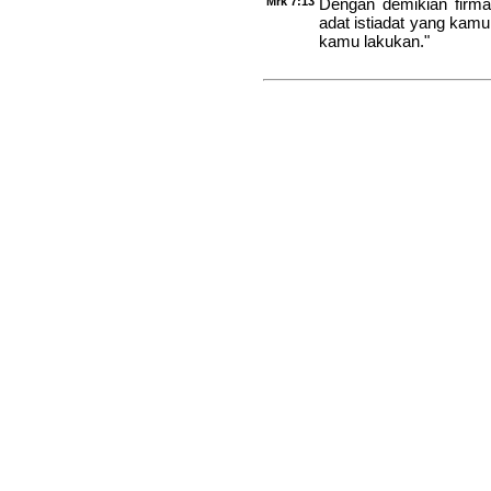
Mrk 7:13
Dengan demikian firma
adat istiadat yang kamu 
kamu lakukan."