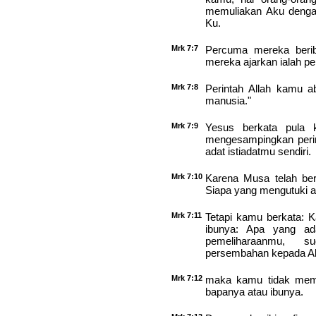
memuliakan Aku dengan 
Ku.
Mrk 7:7
Percuma mereka berib
mereka ajarkan ialah pe
Mrk 7:8
Perintah Allah kamu a
manusia."
Mrk 7:9
Yesus berkata pula 
mengesampingkan perin
adat istiadatmu sendiri.
Mrk 7:10
Karena Musa telah ber
Siapa yang mengutuki a
Mrk 7:11
Tetapi kamu berkata: 
ibunya: Apa yang ad
pemeliharaanmu, s
persembahan kepada Al
Mrk 7:12
maka kamu tidak memb
bapanya atau ibunya.