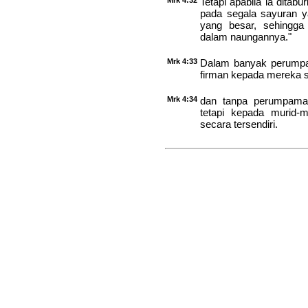
Mrk 4:32
Tetapi apabila ia ditab
pada segala sayuran y
yang besar, sehingga
dalam naungannya."
Mrk 4:33
Dalam banyak perumpa
firman kepada mereka s
Mrk 4:34
dan tanpa perumpamaa
tetapi kepada murid-
secara tersendiri.