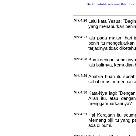
Berikut adalah referensi Kitab Suc
Mrk 4:26
Lalu kata Yesus: "Begin
yang menaburkan benih 
Mrk 4:27
lalu pada malam hari i
benih itu mengeluarkan 
terjadinya tidak diketahu
Mrk 4:28
Bumi dengan sendirinya
lalu bulirnya, kemudian b
Mrk 4:29
Apabila buah itu suda
sebab musim menuai sud
Mrk 4:30
Kata-Nya lagi: "Denga
Allah itu, atau deng
menggambarkannya?
Mrk 4:31
Hal Kerajaan itu seump
Memang biji itu yang pa
ada di bumi.