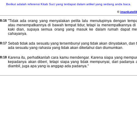
Berikut adalah referensi Kitab Suci yang terdapat dalam artikel yang sedang anda baca.
©
imankatolik
8:16
"Tidak ada orang yang menyalakan pelita lalu menutupinya dengan temp
atau menempatkannya di bawah tempat tidur, tetapi ia menempatkannya di 
kaki dian, supaya semua orang yang masuk ke dalam rumah dapat mel
cahayanya.
8:17
Sebab tidak ada sesuatu yang tersembunyi yang tidak akan dinyatakan, dan 
ada sesuatu yang rahasia yang tidak akan diketahui dan diumumkan.
8:18
Karena itu, perhatikanlah cara kamu mendengar. Karena siapa yang mempun
kepadanya akan diberi, tetapi siapa yang tidak mempunyai, dari padanya 
diambil, juga apa yang ia anggap ada padanya."