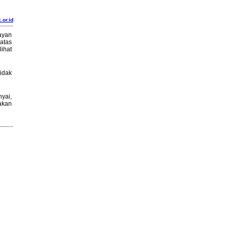
.or.id
ayan
atas
ihat
tidak
yai,
akan