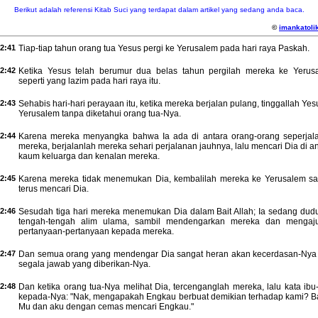
Berikut adalah referensi Kitab Suci yang terdapat dalam artikel yang sedang anda baca.
©
imankatolik
2:41
Tiap-tiap tahun orang tua Yesus pergi ke Yerusalem pada hari raya Paskah.
2:42
Ketika Yesus telah berumur dua belas tahun pergilah mereka ke Yerus
seperti yang lazim pada hari raya itu.
2:43
Sehabis hari-hari perayaan itu, ketika mereka berjalan pulang, tinggallah Yes
Yerusalem tanpa diketahui orang tua-Nya.
2:44
Karena mereka menyangka bahwa Ia ada di antara orang-orang seperjal
mereka, berjalanlah mereka sehari perjalanan jauhnya, lalu mencari Dia di a
kaum keluarga dan kenalan mereka.
2:45
Karena mereka tidak menemukan Dia, kembalilah mereka ke Yerusalem sa
terus mencari Dia.
2:46
Sesudah tiga hari mereka menemukan Dia dalam Bait Allah; Ia sedang dudu
tengah-tengah alim ulama, sambil mendengarkan mereka dan mengaj
pertanyaan-pertanyaan kepada mereka.
2:47
Dan semua orang yang mendengar Dia sangat heran akan kecerdasan-Nya
segala jawab yang diberikan-Nya.
2:48
Dan ketika orang tua-Nya melihat Dia, tercenganglah mereka, lalu kata ibu
kepada-Nya: "Nak, mengapakah Engkau berbuat demikian terhadap kami? B
Mu dan aku dengan cemas mencari Engkau."