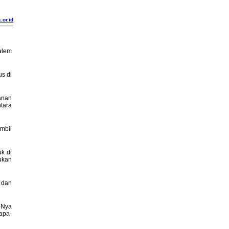
.or.id
alem
us di
anan
ntara
mbil
k di
ukan
 dan
-Nya
apa-