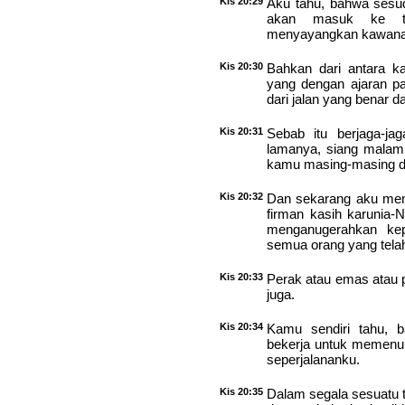
Kis 20:29
Aku tahu, bahwa sesud
akan masuk ke te
menyayangkan kawanan
Kis 20:30
Bahkan dari antara k
yang dengan ajaran p
dari jalan yang benar 
Kis 20:31
Sebab itu berjaga-ja
lamanya, siang malam,
kamu masing-masing d
Kis 20:32
Dan sekarang aku me
firman kasih karunia
menganugerahkan kep
semua orang yang tela
Kis 20:33
Perak atau emas atau p
juga.
Kis 20:34
Kamu sendiri tahu, b
bekerja untuk memenu
seperjalananku.
Kis 20:35
Dalam segala sesuatu 