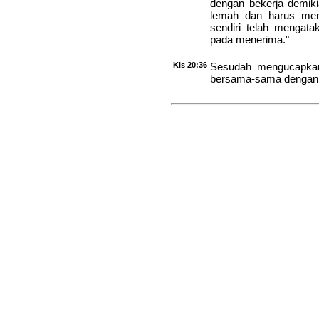
dengan bekerja demik
lemah dan harus men
sendiri telah mengata
pada menerima."
Kis 20:36
Sesudah mengucapkan 
bersama-sama dengan