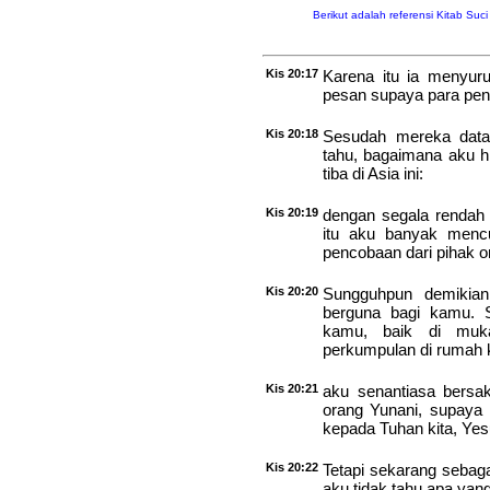
Berikut adalah referensi Kitab Suc
Kis 20:17
Karena itu ia menyur
pesan supaya para pena
Kis 20:18
Sesudah mereka data
tahu, bagaimana aku h
tiba di Asia ini:
Kis 20:19
dengan segala rendah 
itu aku banyak menc
pencobaan dari pihak 
Kis 20:20
Sungguhpun demikian
berguna bagi kamu. 
kamu, baik di mu
perkumpulan di rumah
Kis 20:21
aku senantiasa bersa
orang Yunani, supaya 
kepada Tuhan kita, Yes
Kis 20:22
Tetapi sekarang sebag
aku tidak tahu apa yang 