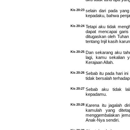
Kis 20:23
selain dari pada yan
kepadaku, bahwa penj
Kis 20:24
Tetapi aku tidak meng
dapat mencapai garis
ditugaskan oleh Tuha
tentang Injil kasih karun
Kis 20:25
Dan sekarang aku tah
lagi, kamu sekalian 
Kerajaan Allah.
Kis 20:26
Sebab itu pada hari in
tidak bersalah terhada
Kis 20:27
Sebab aku tidak lal
kepadamu.
Kis 20:28
Karena itu jagalah di
kamulah yang diteta
menggembalakan jemaa
Anak-Nya sendiri.