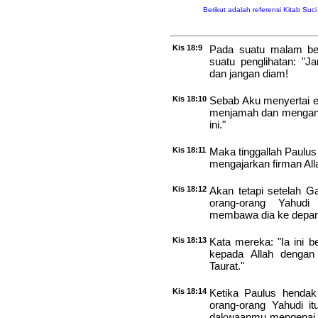
Berikut adalah referensi Kitab Suc
Kis 18:9
Pada suatu malam ber
suatu penglihatan: "J
dan jangan diam!
Kis 18:10
Sebab Aku menyertai e
menjamah dan mengani
ini."
Kis 18:11
Maka tinggallah Paulus
mengajarkan firman All
Kis 18:12
Akan tetapi setelah Ga
orang-orang Yahudi
membawa dia ke depan
Kis 18:13
Kata mereka: "Ia ini 
kepada Allah dengan
Taurat."
Kis 18:14
Ketika Paulus hendak 
orang-orang Yahudi it
dakwaanmu mengenai su