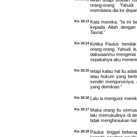
orang-orang Yahudi
membawa dia ke depan
Kis 18:13
Kata mereka: "Ia ini 
kepada Allah dengan
Taurat."
Kis 18:14
Ketika Paulus hendak 
orang-orang Yahudi it
dakwaanmu mengenai su
sepatutnya aku mener
Kis 18:15
tetapi kalau hal itu ad
atau hukum yang berl
sendiri mengurusnya; 
yang demikian."
Kis 18:16
Lalu ia mengusir merek
Kis 18:17
Maka orang itu semua
lalu memukulinya di de
tidak menghiraukan hal 
Kis 18:18
Paulus tinggal beberap