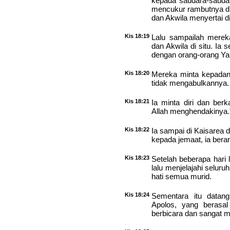
kepada saudara-saudara
mencukur rambutnya di 
dan Akwila menyertai di
Kis 18:19
Lalu sampailah mereka
dan Akwila di situ. Ia
dengan orang-orang Ya
Kis 18:20
Mereka minta kepadanya
tidak mengabulkannya.
Kis 18:21
Ia minta diri dan ber
Allah menghendakinya." 
Kis 18:22
Ia sampai di Kaisarea 
kepada jemaat, ia beran
Kis 18:23
Setelah beberapa hari l
lalu menjelajahi selur
hati semua murid.
Kis 18:24
Sementara itu datan
Apolos, yang berasal
berbicara dan sangat ma