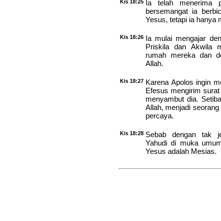
Kis 18:25
Ia telah menerima 
bersemangat ia berbic
Yesus, tetapi ia hanya
Kis 18:26
Ia mulai mengajar den
Priskila dan Akwila
rumah mereka dan den
Allah.
Kis 18:27
Karena Apolos ingin m
Efesus mengirim surat
menyambut dia. Setiba
Allah, menjadi seorang
percaya.
Kis 18:28
Sebab dengan tak j
Yahudi di muka umum
Yesus adalah Mesias.