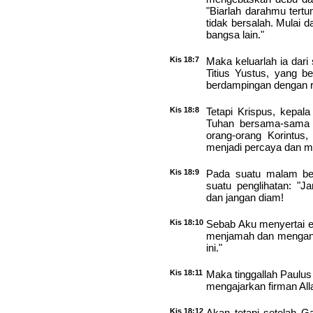
"Biarlah darahmu tertu
tidak bersalah. Mulai 
bangsa lain."
Kis 18:7
Maka keluarlah ia dari
Titius Yustus, yang b
berdampingan dengan r
Kis 18:8
Tetapi Krispus, kepal
Tuhan bersama-sama 
orang-orang Korintus
menjadi percaya dan me
Kis 18:9
Pada suatu malam ber
suatu penglihatan: "J
dan jangan diam!
Kis 18:10
Sebab Aku menyertai e
menjamah dan mengani
ini."
Kis 18:11
Maka tinggallah Paulus
mengajarkan firman All
Kis 18:12
Akan tetapi setelah Ga