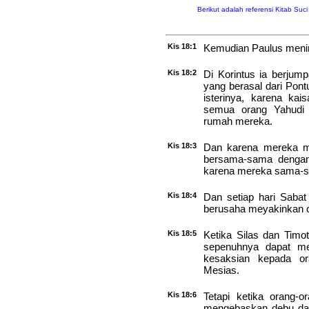
Berikut adalah referensi Kitab Suc
Kis 18:1
Kemudian Paulus mening
Kis 18:2
Di Korintus ia berjum
yang berasal dari Pontu
isterinya, karena kai
semua orang Yahudi 
rumah mereka.
Kis 18:3
Dan karena mereka me
bersama-sama dengan
karena mereka sama-s
Kis 18:4
Dan setiap hari Sabat
berusaha meyakinkan o
Kis 18:5
Ketika Silas dan Timo
sepenuhnya dapat me
kesaksian kepada or
Mesias.
Kis 18:6
Tetapi ketika orang-
mengebaskan debu dar