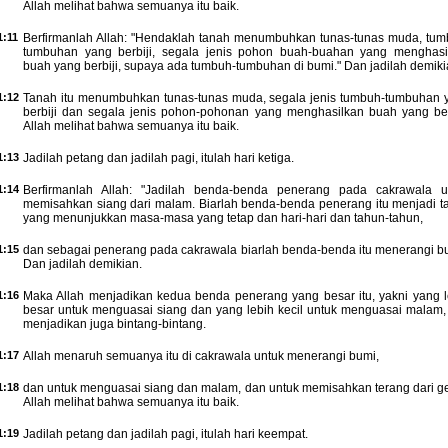
Allah melihat bahwa semuanya itu baik.
1:11
Berfirmanlah Allah: "Hendaklah tanah menumbuhkan tunas-tunas muda, tum
tumbuhan yang berbiji, segala jenis pohon buah-buahan yang menghasi
buah yang berbiji, supaya ada tumbuh-tumbuhan di bumi." Dan jadilah demiki
1:12
Tanah itu menumbuhkan tunas-tunas muda, segala jenis tumbuh-tumbuhan 
berbiji dan segala jenis pohon-pohonan yang menghasilkan buah yang berb
Allah melihat bahwa semuanya itu baik.
1:13
Jadilah petang dan jadilah pagi, itulah hari ketiga.
1:14
Berfirmanlah Allah: "Jadilah benda-benda penerang pada cakrawala u
memisahkan siang dari malam. Biarlah benda-benda penerang itu menjadi t
yang menunjukkan masa-masa yang tetap dan hari-hari dan tahun-tahun,
1:15
dan sebagai penerang pada cakrawala biarlah benda-benda itu menerangi bu
Dan jadilah demikian.
1:16
Maka Allah menjadikan kedua benda penerang yang besar itu, yakni yang l
besar untuk menguasai siang dan yang lebih kecil untuk menguasai malam,
menjadikan juga bintang-bintang.
1:17
Allah menaruh semuanya itu di cakrawala untuk menerangi bumi,
1:18
dan untuk menguasai siang dan malam, dan untuk memisahkan terang dari ge
Allah melihat bahwa semuanya itu baik.
1:19
Jadilah petang dan jadilah pagi, itulah hari keempat.