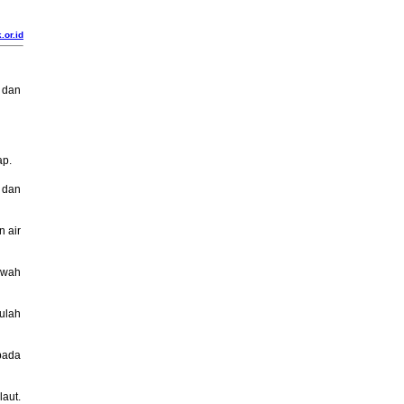
.or.id
 dan
ap.
 dan
n air
awah
tulah
pada
laut.