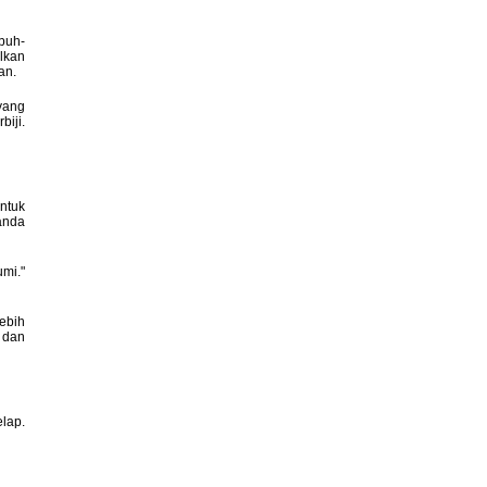
buh-
lkan
an.
yang
iji.
ntuk
anda
mi."
ebih
 dan
lap.