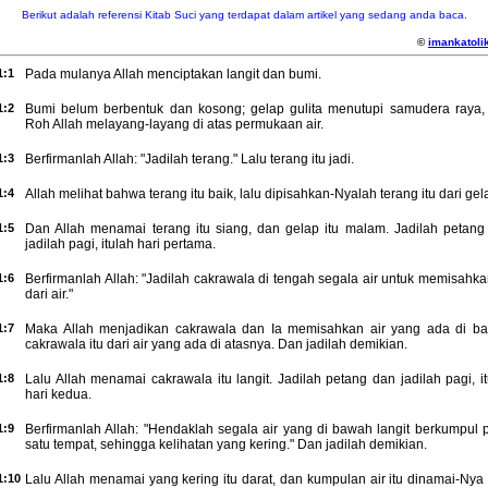
Berikut adalah referensi Kitab Suci yang terdapat dalam artikel yang sedang anda baca.
©
imankatolik
1:1
Pada mulanya Allah menciptakan langit dan bumi.
1:2
Bumi belum berbentuk dan kosong; gelap gulita menutupi samudera raya,
Roh Allah melayang-layang di atas permukaan air.
1:3
Berfirmanlah Allah: "Jadilah terang." Lalu terang itu jadi.
1:4
Allah melihat bahwa terang itu baik, lalu dipisahkan-Nyalah terang itu dari gel
1:5
Dan Allah menamai terang itu siang, dan gelap itu malam. Jadilah petang
jadilah pagi, itulah hari pertama.
1:6
Berfirmanlah Allah: "Jadilah cakrawala di tengah segala air untuk memisahka
dari air."
1:7
Maka Allah menjadikan cakrawala dan Ia memisahkan air yang ada di b
cakrawala itu dari air yang ada di atasnya. Dan jadilah demikian.
1:8
Lalu Allah menamai cakrawala itu langit. Jadilah petang dan jadilah pagi, i
hari kedua.
1:9
Berfirmanlah Allah: "Hendaklah segala air yang di bawah langit berkumpul 
satu tempat, sehingga kelihatan yang kering." Dan jadilah demikian.
1:10
Lalu Allah menamai yang kering itu darat, dan kumpulan air itu dinamai-Nya 