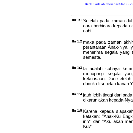
Berikut adalah referensi Kitab Suc
Ibr 1:1
Setelah pada zaman dahu
cara berbicara kepada n
nabi,
Ibr 1:2
maka pada zaman akhir i
perantaraan Anak-Nya, y
menerima segala yang a
semesta.
Ibr 1:3
Ia adalah cahaya kemu
menopang segala yan
kekuasaan. Dan setelah 
duduk di sebelah kanan Y
Ibr 1:4
jauh lebih tinggi dari pa
dikaruniakan kepada-Nya 
Ibr 1:5
Karena kepada siapakah 
katakan: "Anak-Ku Engk
ini?" dan "Aku akan men
Ku?"