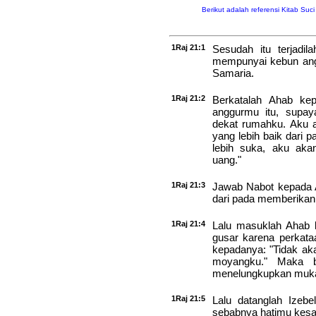
Berikut adalah referensi Kitab Suc
1Raj 21:1
Sesudah itu terjadil
mempunyai kebun anggu
Samaria.
1Raj 21:2
Berkatalah Ahab ke
anggurmu itu, supay
dekat rumahku. Aku
yang lebih baik dari p
lebih suka, aku ak
uang."
1Raj 21:3
Jawab Nabot kepada 
dari pada memberikan
1Raj 21:4
Lalu masuklah Ahab 
gusar karena perkataa
kepadanya: "Tidak ak
moyangku." Maka be
menelungkupkan muka
1Raj 21:5
Lalu datanglah Izebe
sebabnya hatimu kesa