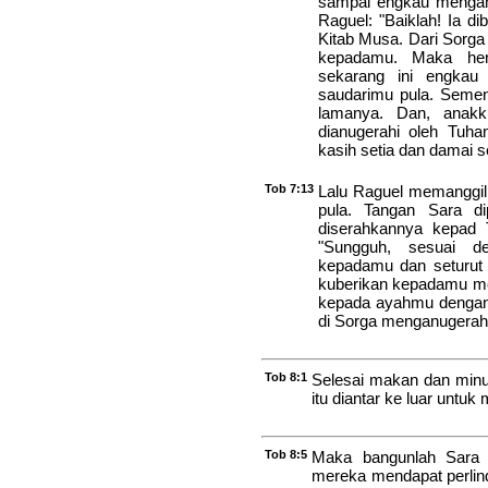
sampai engkau mengamb
Raguel: "Baiklah! Ia d
Kitab Musa. Dari Sorga
kepadamu. Maka hen
sekarang ini engkau
saudarimu pula. Semenj
lamanya. Dan, anak
dianugerahi oleh Tuh
kasih setia dan damai se
Tob 7:13
Lalu Raguel memanggil
pula. Tangan Sara d
diserahkannya kepad T
"Sungguh, sesuai d
kepadamu dan seturut 
kuberikan kepadamu men
kepada ayahmu dengan 
di Sorga menganugerah
Tob 8:1
Selesai makan dan min
itu diantar ke luar untu
Tob 8:5
Maka bangunlah Sara
mereka mendapat perlin