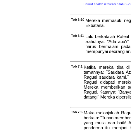
Berikut adalah referensi Kitab Suc
Tob 6:10
Mereka memasuki nege
Ekbatana.
Tob 6:11
Lalu berkatalah Rafeal
Sahutnya: "Ada apa?" 
harus bermalam pada
mempunyai seorang an
Tob 7:1
Ketika mereka tiba di
temannya: "Saudara Az
Raguel saudara kami."
Raguel didapati merek
Mereka memberikan sa
Raguel. Katanya: "Bany
datang!" Mereka dipersi
Tob 7:6
Maka melonjaklah Rague
berkata: "Tuhan member
yang mulia dan baik! 
penderma itu menjadi 