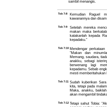
sambil menangis.
Tob 7:8
Kemudian Raguel me
kawanannya dan disam
Tob 7:9
Setelah mereka menc
makan maka berkatala
katakanlah kepada Rag
kepadaku."
Tob 7:10
Mendengar perkataan i
"Makan dan minumla
Memang, saudara, tiad
anakku, sebagi isteri
berwenang lagi mem
kepadamu. Sebab engkau
mesti memberitahukan 
Tob 7:11
Sudah kuberikan Sara k
kita, tetapi pada mala
Maka, anakku, baikla
akan mengambil tindak
Tob 7:12
Tetapi sahut Tobia: "