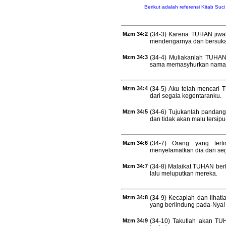
Berikut adalah referensi Kitab Suc
Mzm 34:2
(34-3) Karena TUHAN jiwak
mendengarnya dan bersuka
Mzm 34:3
(34-4) Muliakanlah TUHAN
sama memasyhurkan nama
Mzm 34:4
(34-5) Aku telah mencari
dari segala kegentaranku.
Mzm 34:5
(34-6) Tujukanlah pandan
dan tidak akan malu tersipu
Mzm 34:6
(34-7) Orang yang ter
menyelamatkan dia dari se
Mzm 34:7
(34-8) Malaikat TUHAN berk
lalu meluputkan mereka.
Mzm 34:8
(34-9) Kecaplah dan lihat
yang berlindung pada-Nya!
Mzm 34:9
(34-10) Takutlah akan TU