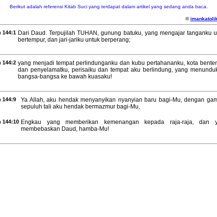
Berikut adalah referensi Kitab Suci yang terdapat dalam artikel yang sedang anda baca.
©
imankatolik
 144:1
Dari Daud. Terpujilah TUHAN, gunung batuku, yang mengajar tanganku u
bertempur, dan jari-jariku untuk berperang;
 144:2
yang menjadi tempat perlindunganku dan kubu pertahananku, kota bente
dan penyelamatku, perisaiku dan tempat aku berlindung, yang menundu
bangsa-bangsa ke bawah kuasaku!
 144:9
Ya Allah, aku hendak menyanyikan nyanyian baru bagi-Mu, dengan ga
sepuluh tali aku hendak bermazmur bagi-Mu,
 144:10
Engkau yang memberikan kemenangan kepada raja-raja, dan 
membebaskan Daud, hamba-Mu!