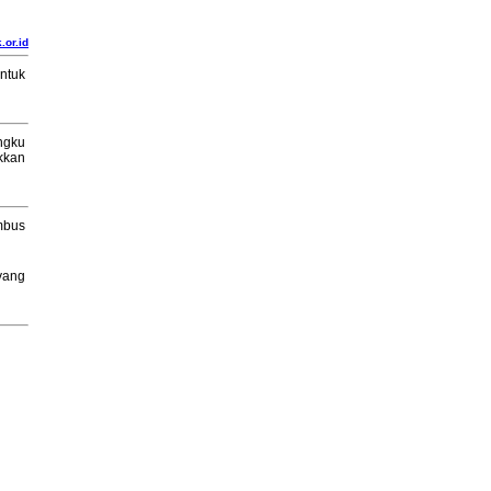
.or.id
ntuk
ngku
kkan
mbus
yang