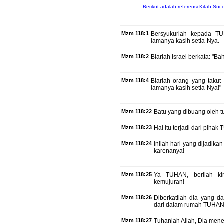
Berikut adalah referensi Kitab Suc
Mzm 118:1
Bersyukurlah kepada TU
lamanya kasih setia-Nya.
Mzm 118:2
Biarlah Israel berkata: "
Mzm 118:4
Biarlah orang yang taku
lamanya kasih setia-Nya!"
Mzm 118:22
Batu yang dibuang oleh t
Mzm 118:23
Hal itu terjadi dari pihak
Mzm 118:24
Inilah hari yang dijadika
karenanya!
Mzm 118:25
Ya TUHAN, berilah ki
kemujuran!
Mzm 118:26
Diberkatilah dia yang
dari dalam rumah TUHAN
Mzm 118:27
Tuhanlah Allah, Dia menera