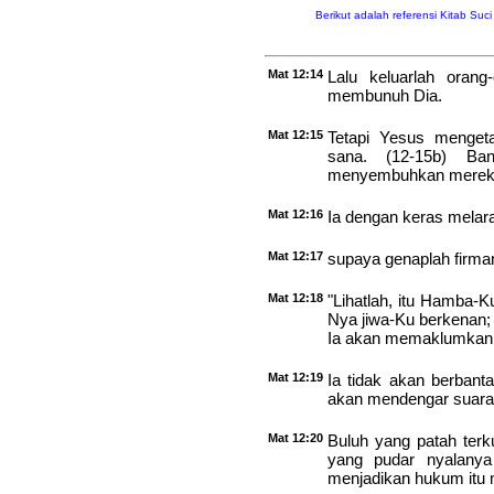
Berikut adalah referensi Kitab Suc
Mat 12:14
Lalu keluarlah orang
membunuh Dia.
Mat 12:15
Tetapi Yesus menget
sana. (12-15b) Ba
menyembuhkan merek
Mat 12:16
Ia dengan keras melar
Mat 12:17
supaya genaplah firma
Mat 12:18
"Lihatlah, itu Hamba-K
Nya jiwa-Ku berkenan;
Ia akan memaklumkan
Mat 12:19
Ia tidak akan berbant
akan mendengar suara-N
Mat 12:20
Buluh yang patah terk
yang pudar nyalanya
menjadikan hukum itu