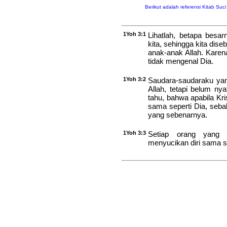
Berikut adalah referensi Kitab Suc
1Yoh 3:1
Lihatlah, betapa besa
kita, sehingga kita dis
anak-anak Allah. Karena
tidak mengenal Dia.
1Yoh 3:2
Saudara-saudaraku yan
Allah, tetapi belum nya
tahu, bahwa apabila Kri
sama seperti Dia, seba
yang sebenarnya.
1Yoh 3:3
Setiap orang yang 
menyucikan diri sama se